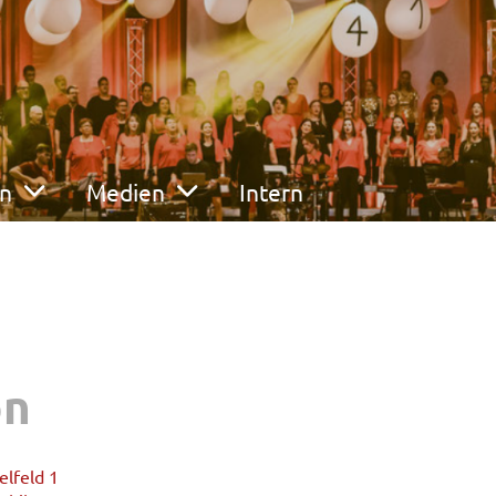
en
Medien
Intern
on
lfeld 1