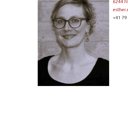
6244 N
esther
+41 79